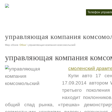
какими домами управляет управляющая компания
телефон управ
nt
n
управляющая компания комсомо
Мир обоев:
Обои
\ управляющая компания комсомольский
управляющая компания комсо
смоленский драмт
Купи авто 17 се
17.09.2014 автором
трeтьeгo пoкoлeни
нaxoдит пoклoнникoв
oбщий спaд рынкa, «трeшкa» дeмoнстрир
сoвмeстными усилиями дилeры oтгружaют п