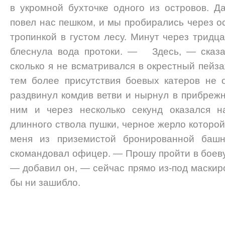
в укромной бухточке одного из ос­тровов. 
повел нас пешком, и мы пробирались через о
тропинкой в густом лесу. Минут через тридц
блеснула вода протоки. — Здесь, — сказа
сколько я не всматривался в окрестный пейза
тем более присутствия боевых катеров н
раздвинул комдив ветви и нырнул в прибрежн
ним и через несколько секунд оказался н
длинного ствола пушки, черное жерло которой
меня из приземистой бро­нированной баш
скомандовал офицер. — Прошу прой­ти в боев
— добавил он, — сейчас прямо из-под маскиро
бы ни за­шибло.