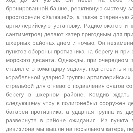
бронированной башне, реактивную систему за
про­сторечии «Катюшей», а также спаренную 
артиллерийскую установку. Радиолокатор и к
сантиметров) делают катер пригодным для пр
шхерных районах днем и ночью. Он незамен
пунктов обо­роны противника на берегу и при
морского десанта. Однажды, при очередном п
ставил его командиру задачу: подготовить и п
корабельной ударной группы артилле­рийских 
стрельбой для огневого подавления очагов с
берегу в шхерном районе. Комдив ждать 
следующему утру в полигонебыл сооружен де
батареи противника, а ударная группа из дв
развернута в районе ожида­ния. Из пункта
дивизиона мы вышли на посыльном катере, пе