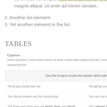
magna aliqua. Ut enim ad minim veniam..
Another list element
Yet another element in the list
TABLES
Caption
Some long text. Lorem ipsum dolor sit amet, consectetur adipisicing elit. Lor
adipisicing elit.
Use the
th
tag to create the header which will 
The
tr
tag creates the row
The
td
tag cre
You should always use the closing tags
You can use a 
The three new table tags are
tbody, tfoot,
and
thead
The
colspan
a