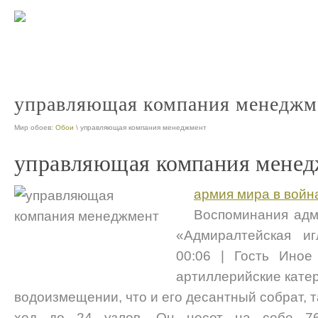
какими домами управляет управляющая компания
телефон управ
nt
n
управляющая компания менеджм
Мир обоев:
Обои
\ управляющая компания менеджмент
управляющая компания мене
армия мира в войн
Воспоминания адм
«Адмиралтейская иг
00:06 | Гость Иное
артиллерийские катер
водоизмещении, что и его десант­ный собрат, 
ход до 24 узлов. Он несет на себе 76