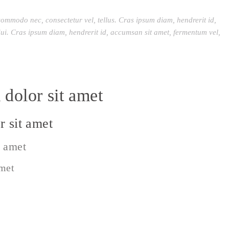
commodo nec, consectetur vel, tellus. Cras ipsum diam, hendrerit id,
ui. Cras ipsum diam, hendrerit id, accumsan sit amet, fermentum vel,
dolor sit amet
 sit amet
t amet
amet