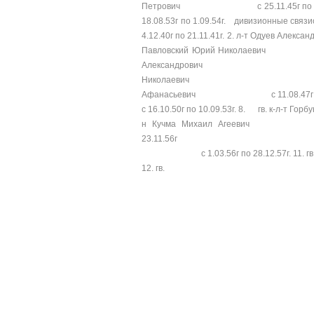
Петрович с 25.11.45г по 
18.08.53г по 1.09.54г. дивиз
4.12.40г по 21.11.41г. 2. л-т Одуе
Павловский Юрий Николаевич с
Александрович с 12.11.4
Николаевич с 21.11.44г 
Афанасьевич с 11.08.47г по
с 16.10.50г по 10.09.53г. 8. гв. к-
н Кучма Михаи
23.11.56г 10. гв.
с 1.03.56г по 28.12.57г. 11.
12. гв.