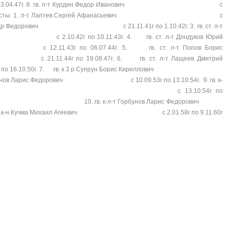
3.04.47г. 8. гв. л-т Курдин Федор Иванович с
ионные связисты: 1. л-т Лаптев Сергей Афанасьевич с
в Александр Федорович с 21.11.41г по 1.10.42г. 3. гв. ст. л-т
 2.10.42г по 10.11.43г. 4. гв. ст. л-т Дондуков Юрий
3г по 06.07.44г. 5. гв. ст. л-т Попов Борис
по 19.08.47г. 6. гв. ст. л-т Лащеев Дмитрий
 16.10.50г. 7. гв. к 3 р Супрун Борис Кириллович
л-т Горбунов Ларис Федорович с 10.09.53г по 13.10.54г. 9. гв. к-
л Агеевич с 13.10.54г по
 к-л-т Горбунов Ларис Федорович
 гв.к-н Кучма Михаил Агеевич с 2.01.58г по 9.11.60г