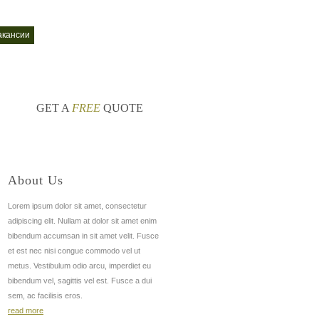
акансии
управляющая компания город
nt
GET A
FREE
QUOTE
About Us
Lorem ipsum dolor sit amet, consectetur
adipiscing elit. Nullam at dolor sit amet enim
bibendum accumsan in sit amet velit. Fusce
et est nec nisi congue commodo vel ut
metus. Vestibulum odio arcu, imperdiet eu
bibendum vel, sagittis vel est. Fusce a dui
sem, ac facilisis eros.
read more