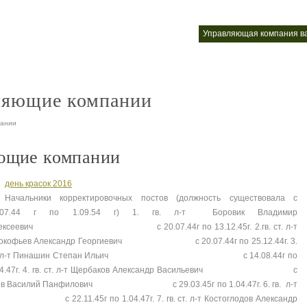
я компания
телефон управляющей компании
управляющая компания в
nt
nt
ляющие компании
пании
ющие компании
день красок 2016
Начальники корректировочных постов (должность существовала с
.07.44 г по 1.09.54 г) 1. гв. л-т Боровик Владимир
лексеевич с 20.07.44г по 13.12.45г. 2.гв. ст. л-т
окофьев Александр Георгиевич с 20.07.44г по 25.12.44г. 3.
в. л-т Пинашин Степан Ильич с 14.08.44г по
04.47г. 4. гв. ст. л-т Щербаков Александр Васильевич с
т Татаринов Василий Панфилович с 29.03.45г по 1.04.47г. 6. гв. л-т
11.45г по 1.04.47г. 7. гв. ст. л-т Костоглодов Александр