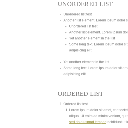
UNORDERED LIST
Unordered list test
Another list element. Lorem ipsum dolor sit
Unordered list test
Another list element. Lorem ipsum dolor
Yet another element in the list
Some long text. Lorem ipsum dolor sit 
adipisicing elit.
Yet another element in the list
Some long text. Lorem ipsum dolor sit amet
adipisicing elit.
ORDERED LIST
Ordered list test
Lorem ipsum dolor sit amet, consectetu
aliqua. Ut enim ad minim veniam, quis
sed do eiusmod tempor
incididunt ut 