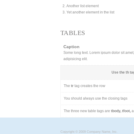
Another list element
Yet another element in the list
TABLES
Caption
Some long text. Lorem ipsum dolor sit amet, 
adipisicing elit.
Use the
th
tag
The
tr
tag creates the row
You should always use the closing tags
The three new table tags are
tbody, tfoot,
a
Copyright © 2009 Company Name, Inc.