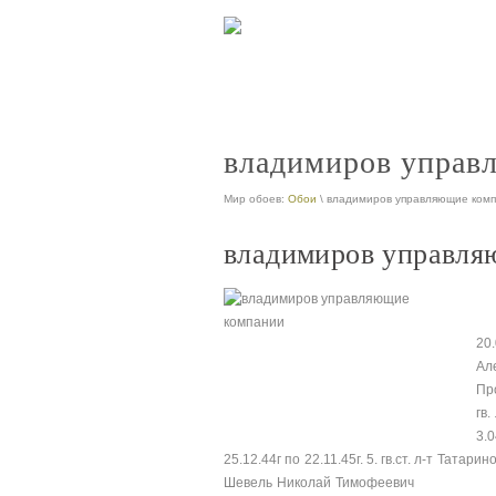
какими домами управляет управляюща
nt
владимиров управ
Мир обоев:
Обои
\ владимиров управляющие ком
владимиров управля
20
А
Пр
г
3.
25.12.44г по 22.11.45г. 5. гв.ст. л-
Шевель Николай Тимофеевич с 22.